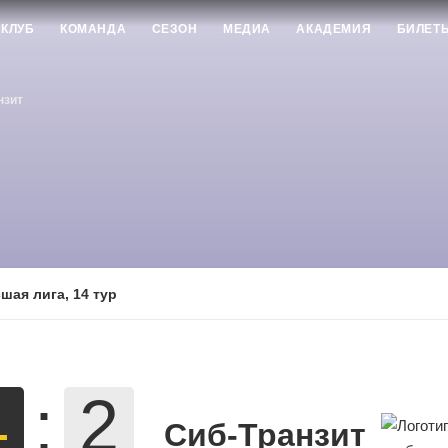
КЛУБ
КОМАНДА
СЕЗОН
МЕДИА
АКАДЕМИЯ
БИЛЕТ
нзит
шая лига, 14 тур
4
:
2
Сиб-Транзит