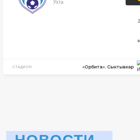
Ухта
м
«Орбита». Сыктывкар
СТАДИОН