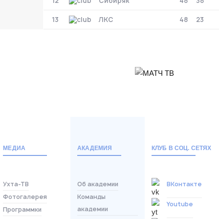
12
Сибиряк
48
38
Тюмень
2
13
ЛКС
48
23
Тюмень
Ухта
6
Ухта
Матч-центр
БЕТСИТИ Суперлига, Финал
04 Июня 2026 , 16:30 (МСК)
«Центральный». Тюмень
МЕДИА
АКАДЕМИЯ
КЛУБ В СОЦ. СЕТЯХ
Тюмень
2
Тюмень
Ухта-ТВ
Об академии
ВКонтакте
Ухта
6
Фотогалерея
Команды
Ухта
Youtube
академии
Программки