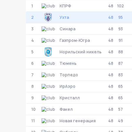
1
КПРФ
48
102
Матч-центр
2
Ухта
48
95
3
Синара
48
93
БЕТСИТИ Суперлига, Финал
30 Мая 2026
4
Газпром-Югра
48
91
УСК «Ухта». Ухта
5
Норильский никель
48
88
Ухта
5
Ухта
6
Тюмень
48
87
Тюмень
1
7
Торпедо
48
83
Тюмень
8
ИрАэро
48
65
Матч-центр
9
Кристалл
48
65
10
Факел
48
57
БЕТСИТИ Суперлига, Финал
11
Новая генерация
48
49
03 Июня 2026 , 17:00 (МСК)
«Центральный». Тюмень