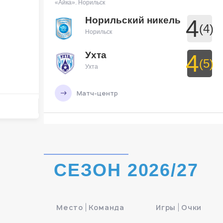
«Айка». Норильск
Норильский никель
4
(4)
Норильск
Ухта
4
(5)
Ухта
Матч-центр
БЕТСИТИ Суперлига, Финал
29 Мая 2026 , 19:30 (МСК)
УСК «Ухта». Ухта
СЕЗОН 2026/27
Ухта
7
Ухта
Тюмень
3
Место
Команда
Игры
Очки
Тюмень