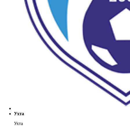
Ухта
Ухта