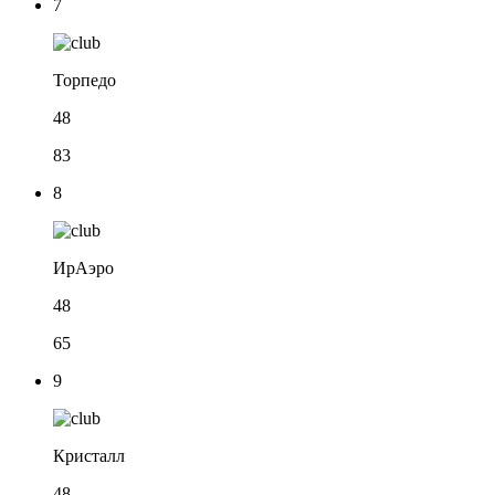
7
Торпедо
48
83
8
ИрАэро
48
65
9
Кристалл
48