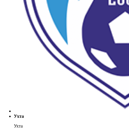
Ухта
Ухта