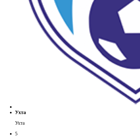
Ухта
Ухта
5