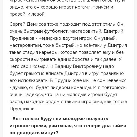
игр за «Спортинг» он забил 20 с лишним голов. Ну и
видно, что он хорошо играет ногами, причём и
правой, и левой.
Сергей Денисов тоже подходит под этот стиль. Он
очень быстрый футболист, мастеровитый. Дмитрий
Прудников - немножко другой игрок. Он умный,
мастеровитый, тоже быстрый, но всё-таки у Дмитрия
такая стадия карьеры, которая позволяет ему и без
скорости выигрывать единоборства и так далее. У
него свои козыри, и Вадиму Викторовичу надо
будет грамотно вписать Дмитрия в игру, правильно
его использовать. В Прудникове мы не сомневаемся
- думаю, он будет лидером команды. И я повторюсь:
очень надеюсь, что наши молодые игроки будут
расти, находясь рядом с такими игроками, как тот же
Прудников.
- Вот только будут ли молодые получать
игровое время, учитывая, что теперь два тайма
по двадцать минут?