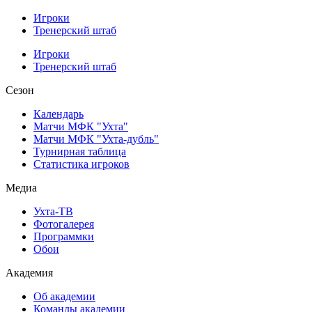
Игроки
Тренерский штаб
Игроки
Тренерский штаб
Сезон
Календарь
Матчи МФК "Ухта"
Матчи МФК "Ухта-дубль"
Турнирная таблица
Статистика игроков
Медиа
Ухта-ТВ
Фотогалерея
Программки
Обои
Академия
Об академии
Команды академии